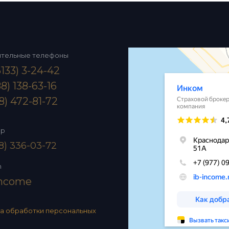
ительные телефоны
133) 3-24-42
8) 138-63-16
8) 472-81-72
pp
8) 336-03-72
m
income
а обработки персональных