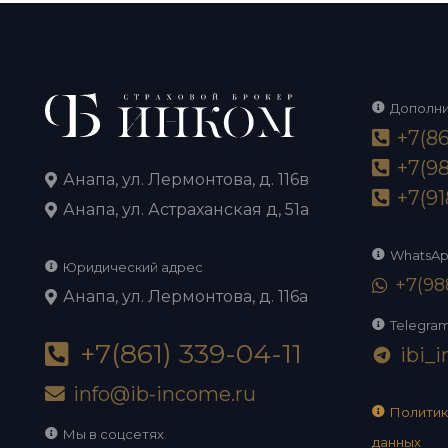
Дополн
+7(86
+7(98
Анапа, ул. Лермонтова, д. 116в
+7(91
Анапа, ул. Астраханская д, 51а
WhatsA
Юридический адрес
+7(98
Анапа, ул. Лермонтова, д. 116а
Telegra
+7(861) 339-04-11
ibi_
telegram
info@ib-income.ru
Политик
Мы в соцсетях
данных