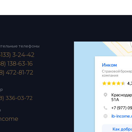
ительные телефоны
133) 3-24-42
8) 138-63-16
8) 472-81-72
pp
8) 336-03-72
m
income