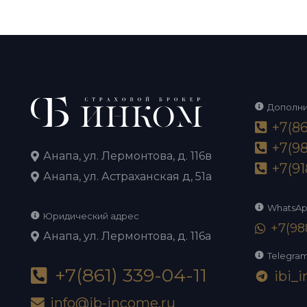
Дополн
+7(86
+7(98
Анапа, ул. Лермонтова, д. 116в
+7(91
Анапа, ул. Астраханская д, 51а
WhatsA
Юридический адрес
+7(98
Анапа, ул. Лермонтова, д. 116а
Telegra
+7(861) 339-04-11
ibi_
telegram
info@ib-income.ru