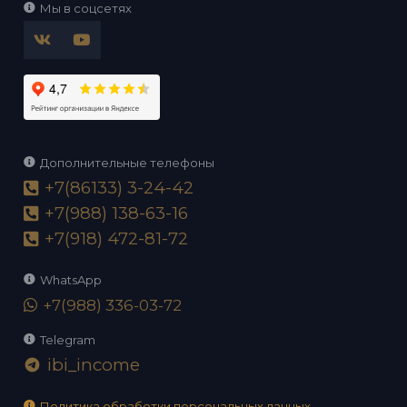
Мы в соцсетях
Дополнительные телефоны
+7(86133) 3-24-42
+7(988) 138-63-16
+7(918) 472-81-72
WhatsApp
+7(988) 336-03-72
Telegram
ibi_income
telegram
Политика обработки персональных данных