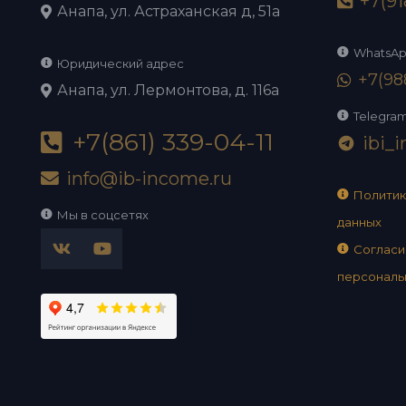
+7(91
Анапа, ул. Астраханская д, 51а
WhatsA
Юридический адрес
+7(98
Анапа, ул. Лермонтова, д. 116а
Telegra
+7(861) 339-04-11
ibi_
telegram
info@ib-income.ru
Политик
Мы в соцсетях
данных
Согласи
персональ