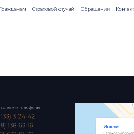
Гражданам
Страховой случай
Обращения
Контак
ительные телефоны
133) 3-24-42
8) 138-63-16