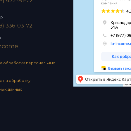
8) 472-81-72
pp
8) 336-03-72
m
income
а обработки персональных
е на обработку
ных данных